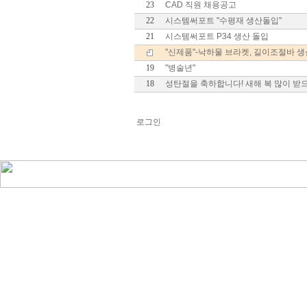
23
CAD 직원 채용공고
22
시스템써포트 "수평재 생산돌입"
21
시스템써포트 P34 생산 돌입
"신제품"-낙하물 브라켓, 길이조절바 
19
"병술년"
18
성탄절을 축하합니다! 새해 복 많이 받
로그인