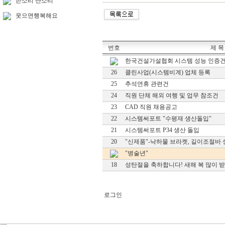
쓴소리 단소리
웃으면행복해요
번호
제 목
한국건설가설협회 시스템 성능 인증
26
클린사업(시스템비계) 업체 등록
25
추석연휴 관련건
24
직원 단체 해외 여행 및 업무 참조건
23
CAD 직원 채용공고
22
시스템써포트 "수평재 생산돌입"
21
시스템써포트 P34 생산 돌입
20
"신제품"-낙하물 브라켓, 길이조절바
"병술년"
18
성탄절을 축하합니다! 새해 복 많이 
로그인