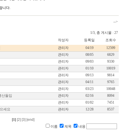
랍니다.
-->
1/3, 총 게시물 : 27
작성자
등록일
조회수
건
관리자
04/19
12599
관리자
08/05
6829
관리자
09/03
9330
관리자
01/10
10019
관리자
09/13
9814
관리자
04/11
9765
관리자
03/23
10048
 생산돌입
관리자
02/16
8094
관리자
01/02
7451
받으세요
관리자
12/28
8537
[1]
[2]
[3]
[end]
이름
제목
내용