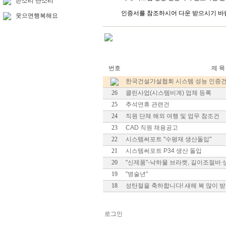
쓴소리 단소리
인증서를 참조하시어 다운 받으시기 바
웃으면행복해요
번호
제 목
한국건설가설협회 시스템 성능 인증
26
클린사업(시스템비계) 업체 등록
25
추석연휴 관련건
24
직원 단체 해외 여행 및 업무 참조건
23
CAD 직원 채용공고
22
시스템써포트 "수평재 생산돌입"
21
시스템써포트 P34 생산 돌입
20
"신제품"-낙하물 브라켓, 길이조절바
19
"병술년"
18
성탄절을 축하합니다! 새해 복 많이 
로그인