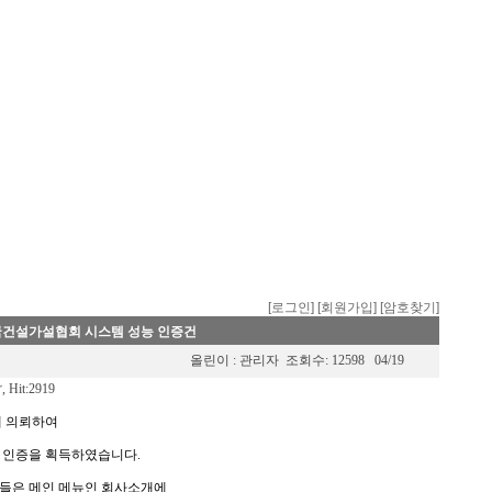
[로그인]
[회원가입]
[암호찾기]
건설가설협회 시스템 성능 인증건
올린이 :
관리자
조회수: 12598
04/19
r
, Hit:2919
 의뢰하여
 인증을 획득하였습니다.
분들은 메인 메뉴인 회사소개에